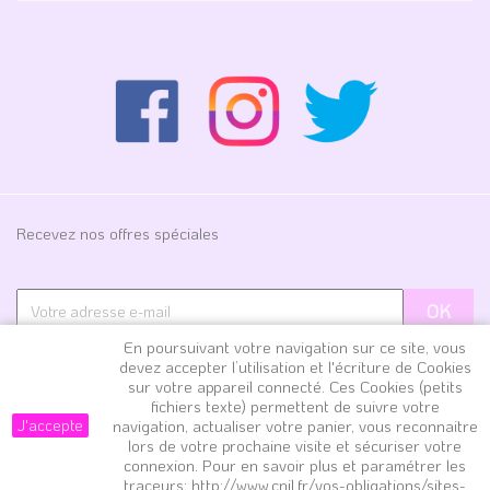
Recevez nos offres spéciales
J'accepte les conditions générales et la politique de
En poursuivant votre navigation sur ce site, vous
devez accepter l’utilisation et l'écriture de Cookies
confidentialité en m'inscrivant à la Newsletter
sur votre appareil connecté. Ces Cookies (petits
fichiers texte) permettent de suivre votre
J'accepte
navigation, actualiser votre panier, vous reconnaitre
lors de votre prochaine visite et sécuriser votre
Copyright 2019, tous droits réservés | Mamzellebijoux.fr - 4
connexion. Pour en savoir plus et paramétrer les
Avenue d'Ayen, 19350 Juillac | Siret: 84818569000015 | Site
traceurs: http://www.cnil.fr/vos-obligations/sites-