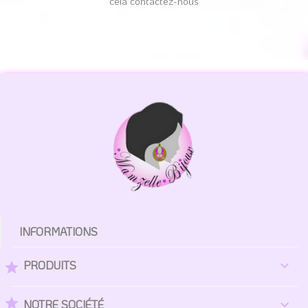
cela contactez-nous
INFORMATIONS
PRODUITS

star
star
NOTRE SOCIÉTÉ
