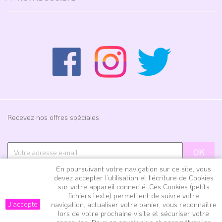
Recevez nos offres spéciales
J'accepte les conditions générales et la politique de
En poursuivant votre navigation sur ce site, vous
devez accepter l’utilisation et l'écriture de Cookies
confidentialité en m'inscrivant à la Newsletter
sur votre appareil connecté. Ces Cookies (petits
fichiers texte) permettent de suivre votre
J'accepte
navigation, actualiser votre panier, vous reconnaitre
lors de votre prochaine visite et sécuriser votre
Copyright 2019, tous droits réservés | Mamzellebijoux.fr - 4